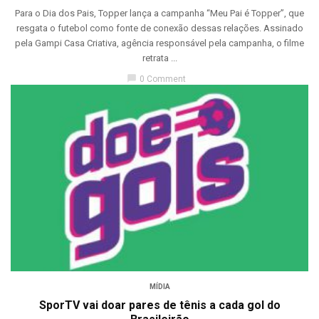
Para o Dia dos Pais, Topper lança a campanha “Meu Pai é Topper”, que
resgata o futebol como fonte de conexão dessas relações. Assinado
pela Gampi Casa Criativa, agência responsável pela campanha, o filme
retrata ...
chat_bubble
0 Comment
MÍDIA
SporTV vai doar pares de tênis a cada gol do