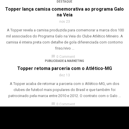
DESTAQUE
Topper lança camisa comemorativa ao programa Galo
na Veia
nov 23
A Topper revela a camisa produzida para comemorar a marca dos 100
mil associados do Programa Galo na Veia do Clube Atlético Mineiro. A
camisa é inteira preta com detalhe de gola diferenciada com contorno
friso/vivo ...
chat_bubble
0 Comment
PUBLICIDADE & MARKETING
Topper retoma parceria com o Atlético-MG
dez 13
A Topper acaba de retomar a parceria com o Atlético-MG, um dos
clubes de futebol mais populares do Brasil e que também foi
patrocinado pela marca entre 2010 e 2012. O contrato com o Galo ...
chat_bubble
0 Comment