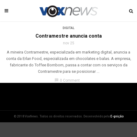
DIGITAL
Contramestre anuncia conta
nov 25
A mineira Contramestre, especializada em marketing digital, anuncia a
conta da Erlan Food, especializada em chocolates e balas. A empresa,
fabricante do Toffee Bombom, passa a contar com os serviços da
Contramestre para se posicionar ...
chat_bubble
0 Comment
© 2018 VoxNews. Todos os direitos reservados. Desenvolvido pela
E-gnição