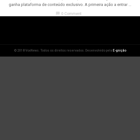
ganha plataforma de conteúdo exclusivo. A primeira ação a entrar ...
chat_bubble
0 Comment
© 2018 VoxNews. Todos os direitos reservados. Desenvolvido pela
E-gnição