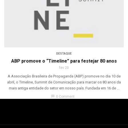
DESTAQUE
ABP promove o “Timeline” para festejar 80 anos
fev 20
A Associação Brasileira de Propaganda (ABP) promove no dia 10 de
abril, o Timeline, Summit de Comunicação para marcar os 80 anos da
mais antiga entidade do setor em nosso país. Fundada em 16 de ...
chat_bubble
0 Comment