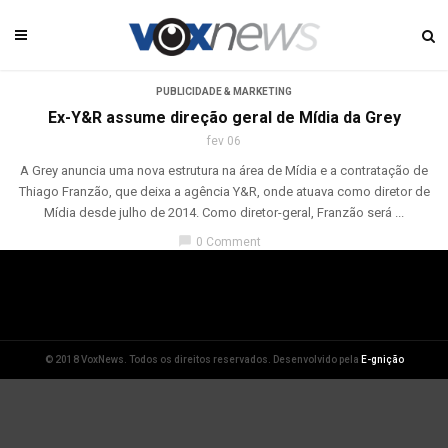
PUBLICIDADE & MARKETING
Ex-Y&R assume direção geral de Mídia da Grey
fev 06
A Grey anuncia uma nova estrutura na área de Mídia e a contratação de
Thiago Franzão, que deixa a agência Y&R, onde atuava como diretor de
Mídia desde julho de 2014. Como diretor-geral, Franzão será ...
chat_bubble
0 Comment
© 2018 VoxNews. Todos os direitos reservados. Desenvolvido pela
E-gnição