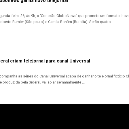
obonews ganha novo telejornal
egunda-feira, 26, às 9h, o ‘Conexão GloboNews’ que promete um formato inova
oberto Burnier (São paulo) e Camila Bonfim (Brasília). Serão quatro ...
deral criam telejornal para canal Universal
companha as séries do Canal Universal acaba de ganhar o telejornal fictício C
e produzida pela Sideral, vai ao ar semanalmente ...