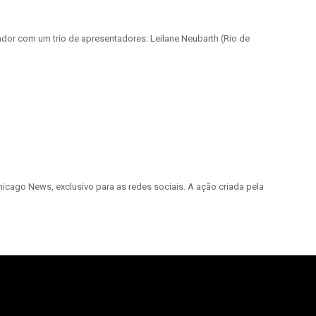
dor com um trio de apresentadores: Leilane Neubarth (Rio de
hicago News, exclusivo para as redes sociais. A ação criada pela