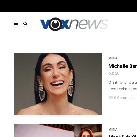
MÍDIA
Michelle Ba
out 26
O SBT anuncia a
acontecimentos d
chat_bubble
0 Comment
MÍDIA