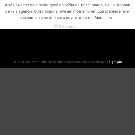
Após 14 anos na direção geral de Mídia da Talent Marcel, Paulo Stephan
deixa a agência. O profissional vive um momento em que pretende rever
sua carreira e se dedicar a novos projetos. Ainda não ...
chat_bubble
0 Comment
© 2018 VoxNews. Todos os direitos reservados. Desenvolvido pela
E-gnição