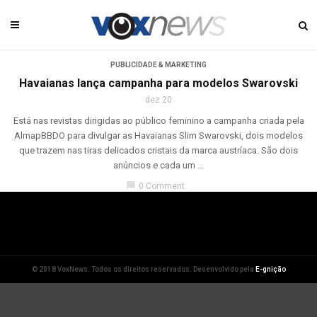
PUBLICIDADE & MARKETING
Havaianas lança campanha para modelos Swarovski
dez 20
Está nas revistas dirigidas ao público feminino a campanha criada pela
AlmapBBDO para divulgar as Havaianas Slim Swarovski, dois modelos
que trazem nas tiras delicados cristais da marca austríaca. São dois
anúncios e cada um ...
chat_bubble
0 Comment
© 2018 VoxNews. Todos os direitos reservados. Desenvolvido pela
E-gnição