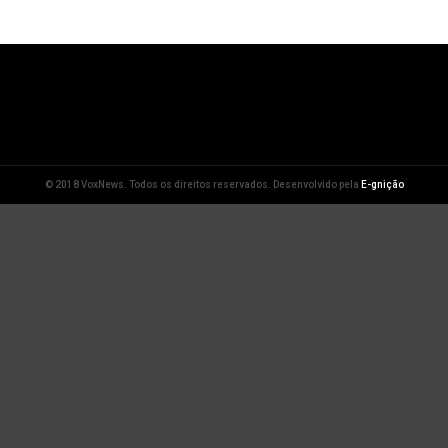
© 2018 VoxNews. Todos os direitos reservados. Desenvolvido pela
E-gnição