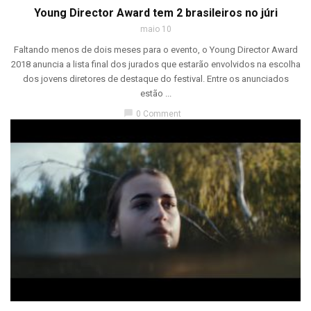
Young Director Award tem 2 brasileiros no júri
maio 10
Faltando menos de dois meses para o evento, o Young Director Award
2018 anuncia a lista final dos jurados que estarão envolvidos na escolha
dos jovens diretores de destaque do festival. Entre os anunciados
estão ...
chat_bubble
0 Comment