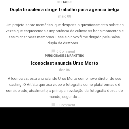
DESTAQUE
Dupla brasileira dirige trabalho para agência belga
maio 08
Um projeto sobre memórias, que desperta o questionamento sobre as
vezes que esquecemos a importância de cultivar os bons momentos e
assim criar boas memórias. Esse é o novo filme dirigido pela Salsa,
dupla de diretores ...
chat_bubble
0 Comment
PUBLICIDADE & MARKETING
Iconoclast anuncia Urso Morto
dez 06
A Iconoclast está anunciando Urso Morto como novo diretor do seu
casting. O Artista que usa vídeo e fotografia como plataformas e é
considerado, atualmente, a principal revelação da fotografia de rua do
mundo, segundo ...
chat_bubble
0 Comment