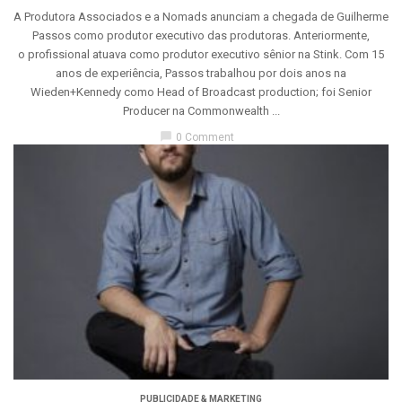
A Produtora Associados e a Nomads anunciam a chegada de Guilherme
Passos como produtor executivo das produtoras. Anteriormente,
o profissional atuava como produtor executivo sênior na Stink. Com 15
anos de experiência, Passos trabalhou por dois anos na
Wieden+Kennedy como Head of Broadcast production; foi Senior
Producer na Commonwealth ...
chat_bubble
0 Comment
PUBLICIDADE & MARKETING