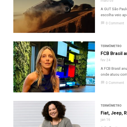
maio 05
A GUT São Paulo
escolha veio ap
chat_bubble
0 Comment
TERMÔMETRO
FCB Brasil a
fev 24
A FCB Brasil an
onde atuou como
chat_bubble
0 Comment
TERMÔMETRO
Fiat, Jeep,
jan 16