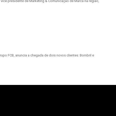
o vice-presidente de Marketing & Comunicação de Marca na região,
po FCB, anuncia a chegada de dois novos clientes: Bombril e