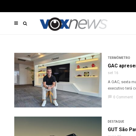
TERMÔMETRO
GAC apresen
set 16
A GAC, sexta ma
executivo terá 
chat_bubble
0 Comment
DESTAQUE
GUT São Pa