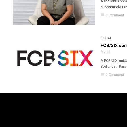
A Stellantis re
substituindo Fre
chat_bubble
0 Comment
DIGITAL
FCB/SIX conq
fev 08
A FCB/SIX, unid
Stellantis. Para
chat_bubble
0 Comment