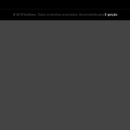
© 2018 VoxNews. Todos os direitos reservados. Desenvolvido pela
E-gnição