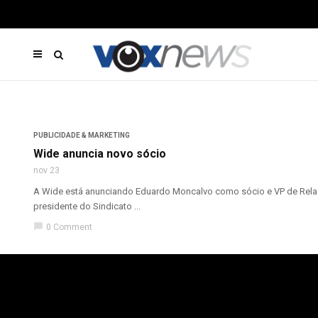
PUBLICIDADE & MARKETING
Wide anuncia novo sócio
nov 23
A Wide está anunciando Eduardo Moncalvo como sócio e VP de Relaçõ
presidente do Sindicato ...
chat_bubble
0 Comment