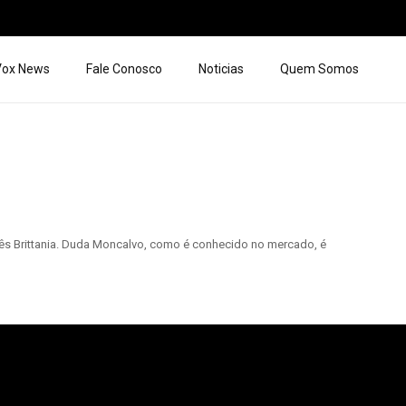
 Vox News
Fale Conosco
Noticias
Quem Somos
ês Brittania. Duda Moncalvo, como é conhecido no mercado, é