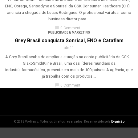
ENO, Corega, Sensodyne e Sonrisal da GSK Consumer Healthcare (CH) –
anuncia a chegada de Lucas Rodrigues. O profissional vai atuar como
business diretor para ...
chat_bubble
0 Comment
PUBLICIDADE & MARKETING
Grey Brasil conquista Sonrisal, ENO e Cataflam
abr 11
A Grey Brasil acaba de ampliar a atuação na conta publicitária da GSK –
GlaxoSmithKline Brasil, uma das líderes mundiais da
indústria farmacêutica, presente em mais de 100 países. A agência, que
já trabalha com os produtos ...
chat_bubble
0 Comment
© 2018 VoxNews. Todos os direitos reservados. Desenvolvido pela
E-gnição