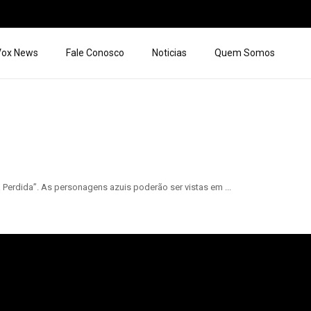
 Vox News
Fale Conosco
Noticias
Quem Somos
 Perdida”. As personagens azuis poderão ser vistas em ...