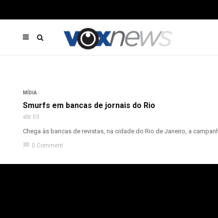
MÍDIA
Smurfs em bancas de jornais do Rio
abr 03
Chega às bancas de revistas, na cidade do Rio de Janeiro, a campanh
chat_bubble
0 Comment