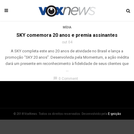
MÍDIA
SKY comemora 20 anos e premia assinantes
out 04
A SKY completa este ano 20 anos de atividade no Brasil e lança a
promoção “SKY 20 anos”. Desenvolvida pela Momentum, a ação inédita
dará um presente em reconhecimento à fidelidade de seus clientes que
...
chat_bubble
0 Comment
© 2018 VoxNews. Todos os direitos reservados. Desenvolvido pela
E-gnição