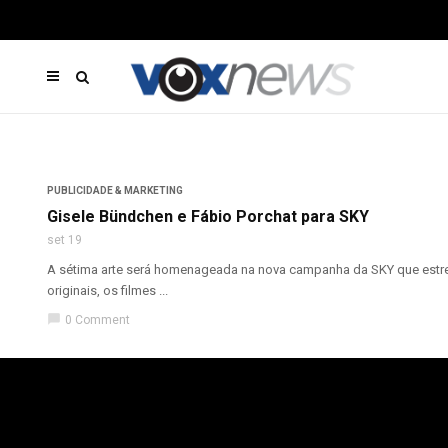
PUBLICIDADE & MARKETING
Gisele Bündchen e Fábio Porchat para SKY
set 19
A sétima arte será homenageada na nova campanha da SKY que estreia
originais, os filmes ...
chat_bubble
0 Comment