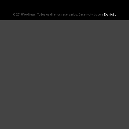
© 2018 VoxNews. Todos os direitos reservados. Desenvolvido pela
E-gnição