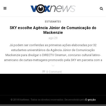
ESTUDANTES
SKY escolhe Agência Júnior de Comunicação do
Mackenzie
ago 29
Já podem ser conferidas as primeiras ações elaboradas por 32
estudantes universitários da Agência Júnior de Comunicação
Mackenzie para divulgar o DIRECTV Cinema+, concurso cultural latino-
americano de curtas-metragens promovido pela SKY em parceria com a
...
chat_bubble
0 Comment
© 2018 VoxNews. Todos os direitos reservados. Desenvolvido pela
E-gnição