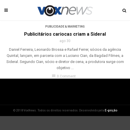
PUBLICIDADE & MARKETING
Publicitários cariocas criam a Sideral
ago 30
Daniel Ferreira, Leonardo Brossa e Rafael Ferrer, sócios da agência
Quintal, lançam, em parceria com a Luciano Cian, da Bagdad Filmes, a
Sideral. Segundo Cian, sócio e diretor de cena, a produtora surge com
objetivo ...
chat_bubble
0 Comment
© 2018 VoxNews. Todos os direitos reservados. Desenvolvido pela
E-gnição