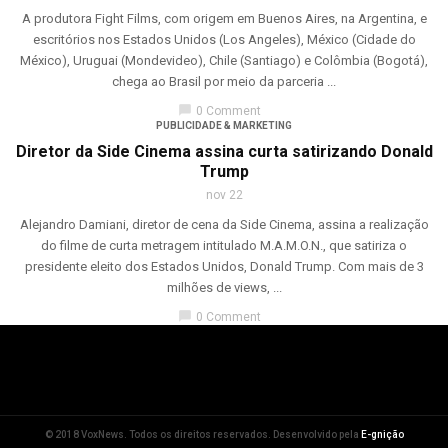
A produtora Fight Films, com origem em Buenos Aires, na Argentina, e
escritórios nos Estados Unidos (Los Angeles), México (Cidade do
México), Uruguai (Mondevideo), Chile (Santiago) e Colômbia (Bogotá),
chega ao Brasil por meio da parceria ...
chat_bubble
0 Comment
PUBLICIDADE & MARKETING
Diretor da Side Cinema assina curta satirizando Donald
Trump
nov 22
Alejandro Damiani, diretor de cena da Side Cinema, assina a realização
do filme de curta metragem intitulado M.A.M.O.N., que satiriza o
presidente eleito dos Estados Unidos, Donald Trump. Com mais de 3
milhões de views, ...
chat_bubble
0 Comment
© 2018 VoxNews. Todos os direitos reservados. Desenvolvido pela
E-gnição