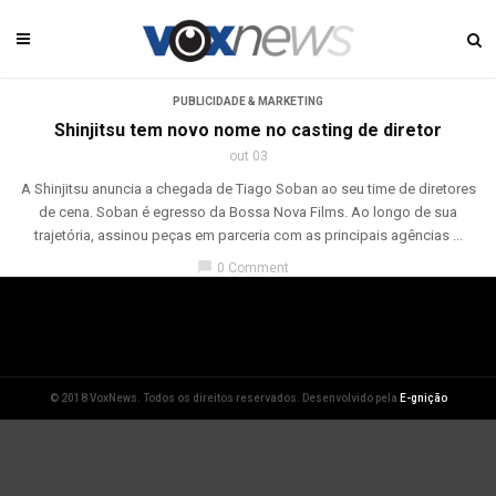
PUBLICIDADE & MARKETING
Shinjitsu tem novo nome no casting de diretor
out 03
A Shinjitsu anuncia a chegada de Tiago Soban ao seu time de diretores
de cena. Soban é egresso da Bossa Nova Films. Ao longo de sua
trajetória, assinou peças em parceria com as principais agências ...
chat_bubble
0 Comment
© 2018 VoxNews. Todos os direitos reservados. Desenvolvido pela
E-gnição