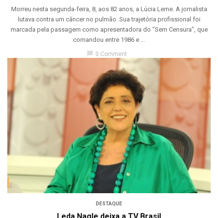
Morreu nesta segunda-feira, 8, aos 82 anos, a Lúcia Leme. A jornalista
lutava contra um câncer no pulmão. Sua trajetória profissional foi
marcada pela passagem como apresentadora do “Sem Censura”, que
comandou entre 1986 e ...
chat_bubble
0 Comment
DESTAQUE
Leda Nagle deixa a TV Brasil