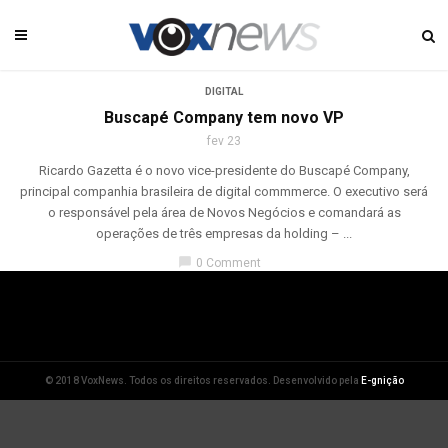
DIGITAL
Buscapé Company tem novo VP
fev 23
Ricardo Gazetta é o novo vice-presidente do Buscapé Company,
principal companhia brasileira de digital commmerce. O executivo será
o responsável pela área de Novos Negócios e comandará as
operações de três empresas da holding – ...
chat_bubble
0 Comment
© 2018 VoxNews. Todos os direitos reservados. Desenvolvido pela
E-gnição