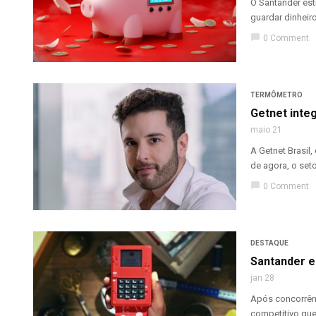
O Santander est
guardar dinheiro
chat_bubble
0 Comment
TERMÔMETRO
Getnet inte
maio 21
A Getnet Brasil
de agora, o seto
chat_bubble
0 Comment
DESTAQUE
Santander e
jan 28
Após concorrênc
competitivo que