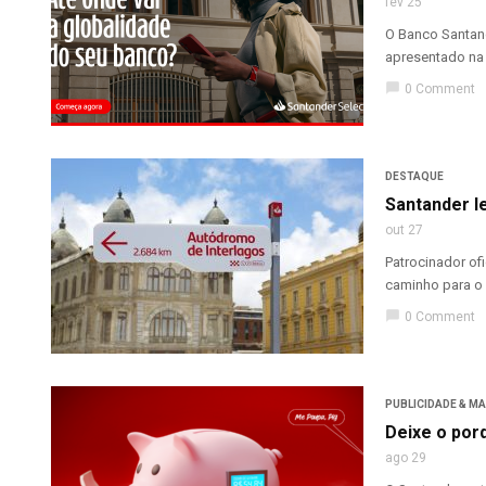
fev 25
O Banco Santand
apresentado na 
chat_bubble
0 Comment
DESTAQUE
Santander l
out 27
Patrocinador of
caminho para o 
chat_bubble
0 Comment
PUBLICIDADE & M
Deixe o por
ago 29