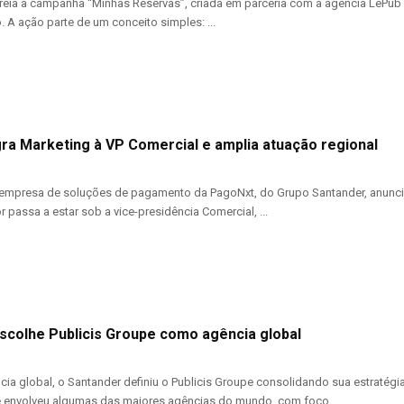
reia a campanha “Minhas Reservas”, criada em parceria com a agência LePub S
. A ação parte de um conceito simples: ...
gra Marketing à VP Comercial e amplia atuação regional
, empresa de soluções de pagamento da PagoNxt, do Grupo Santander, anuncia 
r passa a estar sob a vice-presidência Comercial, ...
scolhe Publicis Groupe como agência global
ia global, o Santander definiu o Publicis Groupe consolidando sua estratég
 envolveu algumas das maiores agências do mundo, com foco ...