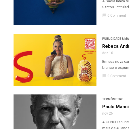
A Sadia lança s
Santos. Intitulad
chat_bubble
0 Comment
PUBLICIDADE & M
Rebeca Andr
dez 10
Em sua nova cam
branco e espuma
chat_bubble
0 Comment
TERMÔMETRO
Paulo Manci
nov 26
A GENCO anuncia
mais de 40 anos