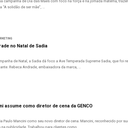
ua campanha de Dia das Mães com foco na força e na jornada materna, traz
a “A solidão de ser mãe”, ...
ARKETING
ade no Natal de Sadia
panha de Natal, a Sadia dá foco a Ave Temperada Supreme Sadia, que foi rel
nte. Rebeca Andrade, embaixadora da marca, ...
ni assume como diretor de cena da GENCO
 Paulo Mancini como seu novo diretor de cena. Mancini, reconhecido por sua v
 na publicidade. Trabalhou para clientes como ...