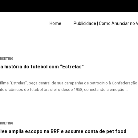
Home
Publicidade | Como Anunciar no
ARKETING
ta história do futebol com “Estrelas”
filme “Estrelas”, peça central de sua campanha de patrocínio à Confederação B
os icônicos do futebol brasileiro desde 1958, conectando a emoção ...
ARKETING
tive amplia escopo na BRF e assume conta de pet food