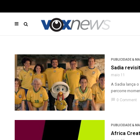
PUBLICIDADE & M
Sadia revisi
maio 11
A Sadia lança o 
percorre moment
chat_bubble
0 Comment
PUBLICIDADE & M
Africa Crea