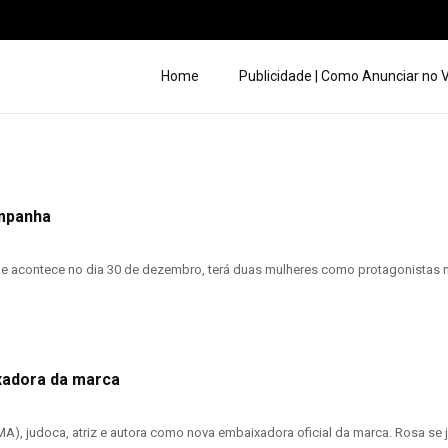
Home
Publicidade | Como Anunciar no
mpanha
e acontece no dia 30 de dezembro, terá duas mulheres como protagonistas na 
xadora da marca
A), judoca, atriz e autora como nova embaixadora oficial da marca. Rosa se j