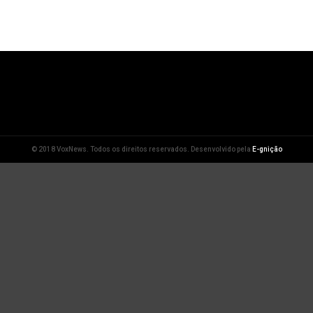
© 2018 VoxNews. Todos os direitos reservados. Desenvolvido pela
E-gnição