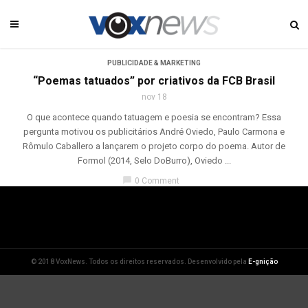
PUBLICIDADE & MARKETING
“Poemas tatuados” por criativos da FCB Brasil
nov 18
O que acontece quando tatuagem e poesia se encontram? Essa
pergunta motivou os publicitários André Oviedo, Paulo Carmona e
Rômulo Caballero a lançarem o projeto corpo do poema. Autor de
Formol (2014, Selo DoBurro), Oviedo ...
chat_bubble
0 Comment
© 2018 VoxNews. Todos os direitos reservados. Desenvolvido pela
E-gnição