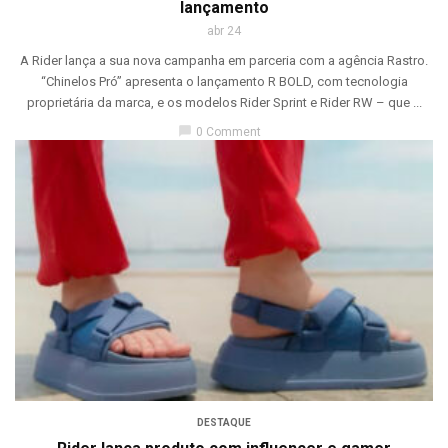
lançamento
abr 24
A Rider lança a sua nova campanha em parceria com a agência Rastro.
“Chinelos Pró” apresenta o lançamento R BOLD, com tecnologia
proprietária da marca, e os modelos Rider Sprint e Rider RW – que ...
chat_bubble
0 Comment
DESTAQUE