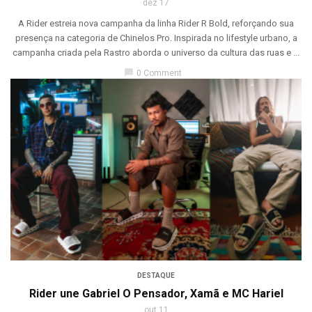
dez 17
A Rider estreia nova campanha da linha Rider R Bold, reforçando sua
presença na categoria de Chinelos Pro. Inspirada no lifestyle urbano, a
campanha criada pela Rastro aborda o universo da cultura das ruas e ...
chat_bubble
0 Comment
DESTAQUE
Rider une Gabriel O Pensador, Xamã e MC Hariel
out 11