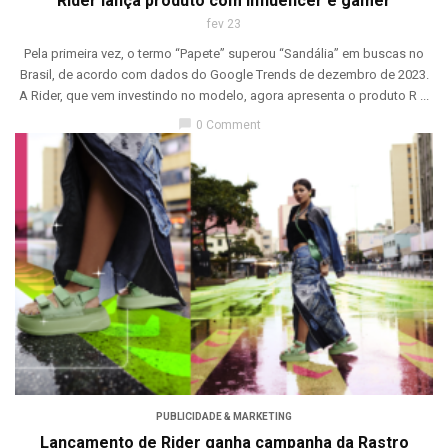
Rider lança produto com influencer e gamer
fev 23
Pela primeira vez, o termo “Papete” superou “Sandália” em buscas no
Brasil, de acordo com dados do Google Trends de dezembro de 2023.
A Rider, que vem investindo no modelo, agora apresenta o produto R ...
chat_bubble
0 Comment
PUBLICIDADE & MARKETING
Lançamento de Rider ganha campanha da Rastro