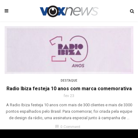
DESTAQUE
Radio Ibiza festeja 10 anos com marca comemorativa
fev 23
A Radio Ibiza festeja 10 anos com mais de 300 clientes e mais de 3300
pontos espalhados pelo Brasil. Para comemorar, foi criada pela equipe
de design da rádio, uma assinatura especial junto à campanha de ...
chat_bubble
0 Comment