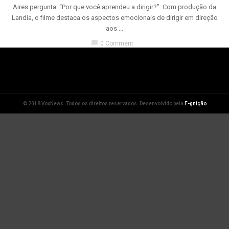
Aires pergunta: “Por que você aprendeu a dirigir?”. Com produção da
Landia, o filme destaca os aspectos emocionais de dirigir em direção
aos ...
chat_bubble
0 Comment
© 2018 VoxNews. Todos os direitos reservados. Desenvolvido pela
E-gnição