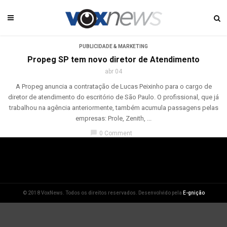
PUBLICIDADE & MARKETING
Propeg SP tem novo diretor de Atendimento
abr 04
A Propeg anuncia a contratação de Lucas Peixinho para o cargo de
diretor de atendimento do escritório de São Paulo. O profissional, que já
trabalhou na agência anteriormente, também acumula passagens pelas
empresas: Prole, Zenith, ...
chat_bubble
0 Comment
© 2018 VoxNews. Todos os direitos reservados. Desenvolvido pela
E-gnição