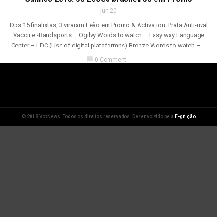
jun 20
Dos 15 finalistas, 3 viraram Leão em Promo & Activation. Prata Anti-rival
Vaccine -Bandsports – Ogilvy Words to watch – Easy way Language
Center – LDC (Use of digital plataformns) Bronze Words to watch – ...
chat_bubble
0 Comment
© 2018 VoxNews. Todos os direitos reservados. Desenvolvido pela
E-gnição