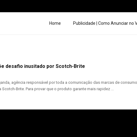
Home
Publicidade | Como Anunciar no
e desafio inusitado por Scotch-Brite
nda, agência responsável por toda a comunicação das marcas de consumo da
a Scotch-Brite. Para provar que o produto garante mais rapidez ...