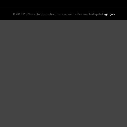
© 2018 VoxNews. Todos os direitos reservados. Desenvolvido pela
E-gnição