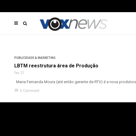
PUBLICIDADE & MARKETING
LBTM reestrutura área de Produção
fev 21
Maria Fernanda Moura (até então gerente de RTV) é a nova produtora 
chat_bubble
0 Comment