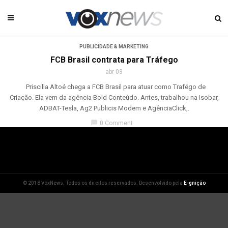
PUBLICIDADE & MARKETING
FCB Brasil contrata para Tráfego
abr 03
Priscilla Altoé chega a FCB Brasil para atuar como Trafégo de
Criação. Ela vem da agência Bold Conteúdo. Antes, trabalhou na Isobar,
ADBAT-Tesla, Ag2 Publicis Modem e AgênciaClick,.
chat_bubble
0 Comment
© 2018 VoxNews. Todos os direitos reservados. Desenvolvido pela
E-gnição