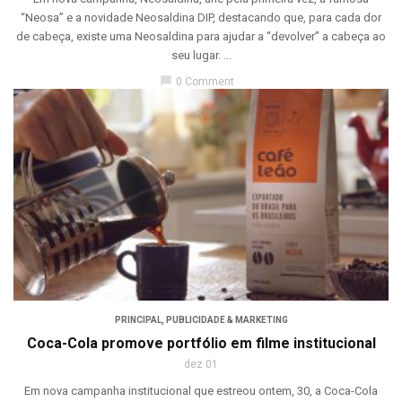
“Neosa” e a novidade Neosaldina DIP, destacando que, para cada dor
de cabeça, existe uma Neosaldina para ajudar a “devolver” a cabeça ao
seu lugar. ...
chat_bubble
0 Comment
PRINCIPAL
,
PUBLICIDADE & MARKETING
Coca-Cola promove portfólio em filme institucional
dez 01
Em nova campanha institucional que estreou ontem, 30, a Coca-Cola