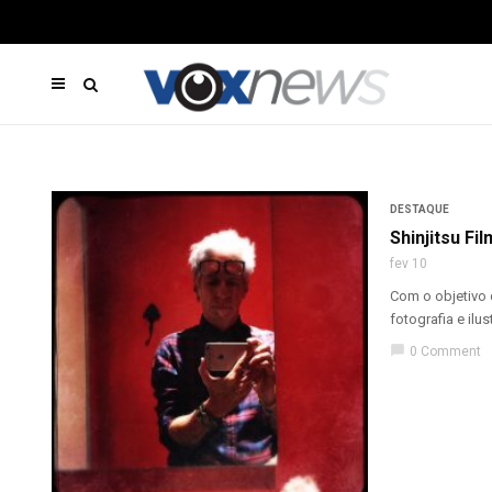
DESTAQUE
Shinjitsu Fi
fev 10
Com o objetivo 
fotografia e ilu
chat_bubble
0 Comment