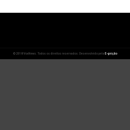
© 2018 VoxNews. Todos os direitos reservados. Desenvolvido pela
E-gnição