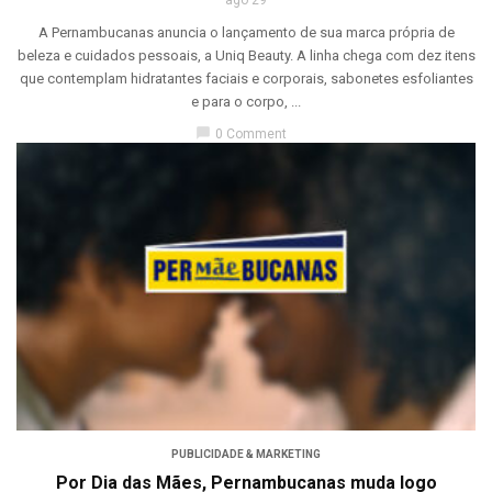
ago 29
A Pernambucanas anuncia o lançamento de sua marca própria de
beleza e cuidados pessoais, a Uniq Beauty. A linha chega com dez itens
que contemplam hidratantes faciais e corporais, sabonetes esfoliantes
e para o corpo, ...
chat_bubble
0 Comment
PUBLICIDADE & MARKETING
Por Dia das Mães, Pernambucanas muda logo