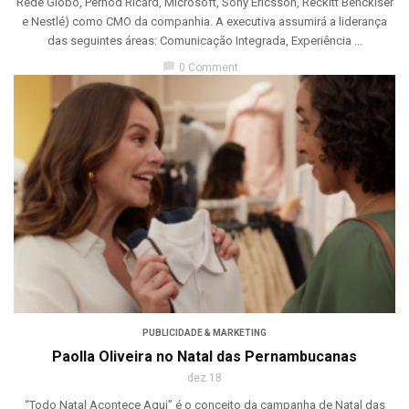
Rede Globo, Pernod Ricard, Microsoft, Sony Ericsson, Reckitt Benckiser
e Nestlé) como CMO da companhia. A executiva assumirá a liderança
das seguintes áreas: Comunicação Integrada, Experiência ...
chat_bubble
0 Comment
PUBLICIDADE & MARKETING
Paolla Oliveira no Natal das Pernambucanas
dez 18
“Todo Natal Acontece Aqui” é o conceito da campanha de Natal das