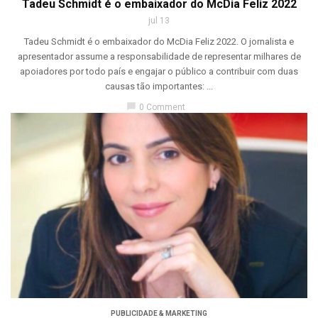
Tadeu Schmidt é o embaixador do McDia Feliz 2022
jul 13
Tadeu Schmidt é o embaixador do McDia Feliz 2022. O jornalista e
apresentador assume a responsabilidade de representar milhares de
apoiadores por todo país e engajar o público a contribuir com duas
causas tão importantes: ...
chat_bubble
0 Comment
PUBLICIDADE & MARKETING