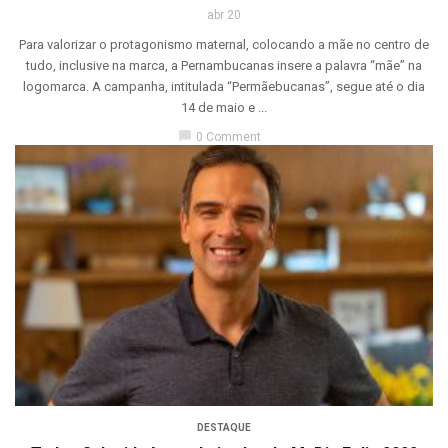
abr 20
Para valorizar o protagonismo maternal, colocando a mãe no centro de
tudo, inclusive na marca, a Pernambucanas insere a palavra “mãe” na
logomarca. A campanha, intitulada “Permãebucanas”, segue até o dia
14 de maio e ...
chat_bubble
0 Comment
DESTAQUE