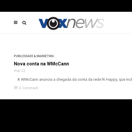
PUBLICIDADE & MARKETING
Nova conta na WMcCann
mar 22
A WMcCann anuncia a chegada da conta da rede Ri Happy, que inclui
chat_bubble
0 Comment