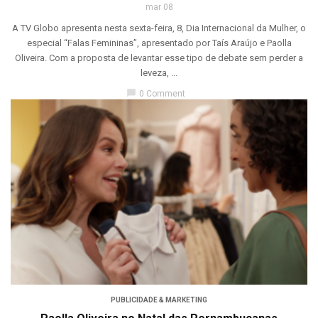
mar 08
A TV Globo apresenta nesta sexta-feira, 8, Dia Internacional da Mulher, o
especial “Falas Femininas”, apresentado por Taís Araújo e Paolla
Oliveira. Com a proposta de levantar esse tipo de debate sem perder a
leveza, ...
chat_bubble
0 Comment
PUBLICIDADE & MARKETING