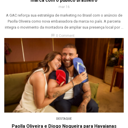
marca com o público brasileiro
mar 16
A GAC reforça sua estratégia de marketing no Brasil com o anúncio de
Paolla Oliveira como nova embaixadora da marca no país. A parceria
integra o movimento da montadora de ampliar sua presença local por ...
chat_bubble
0 Comment
DESTAQUE
Paolla Oliveira e Diogo Nogueira para Havaianas