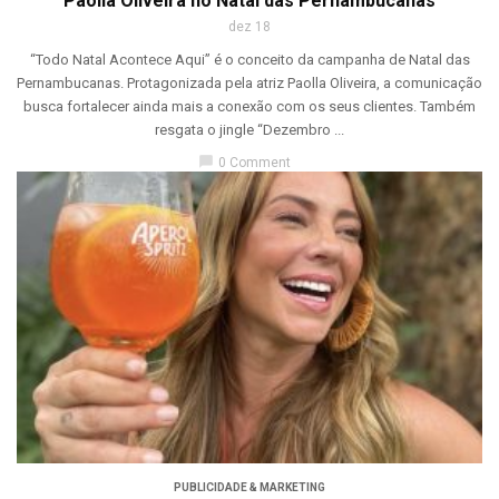
Paolla Oliveira no Natal das Pernambucanas
dez 18
“Todo Natal Acontece Aqui” é o conceito da campanha de Natal das
Pernambucanas. Protagonizada pela atriz Paolla Oliveira, a comunicação
busca fortalecer ainda mais a conexão com os seus clientes. Também
resgata o jingle “Dezembro ...
chat_bubble
0 Comment
PUBLICIDADE & MARKETING