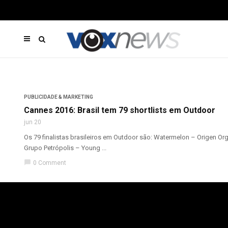
PUBLICIDADE & MARKETING
Cannes 2016: Brasil tem 79 shortlists em Outdoor
jun 20
Os 79 finalistas brasileiros em Outdoor são: Watermelon – Origen 
Grupo Petrópolis – Young ...
chat_bubble
0 Comment