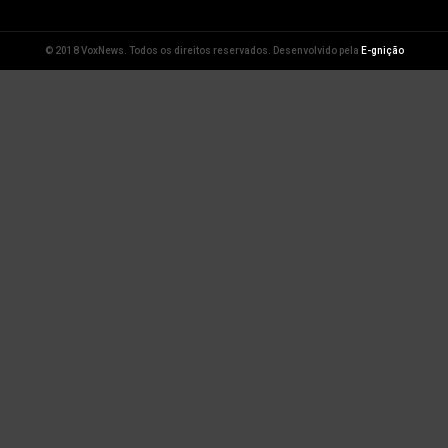
© 2018 VoxNews. Todos os direitos reservados. Desenvolvido pela
E-gnição