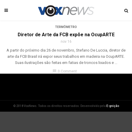
TERMÔMETRO
Diretor de Arte da FCB expõe na OcupARTE
nov 16
A partir do próximo dia 26 de novembro, Stefano De Luccia, diretor de
arte da FCB Brasil irá expor seus trabalhos em madeira na OcupARTE.
Suas ilustrações são feitas em fatias de troncos lixados e ...
chat_bubble
0 Comment
© 2018 VoxNews. Todos os direitos reservados. Desenvolvido pela
E-gnição