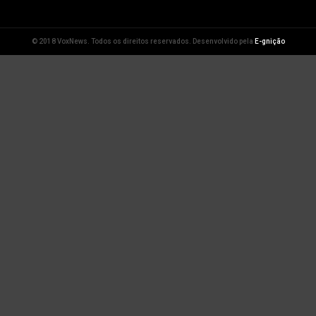
© 2018 VoxNews. Todos os direitos reservados. Desenvolvido pela
E-gnição