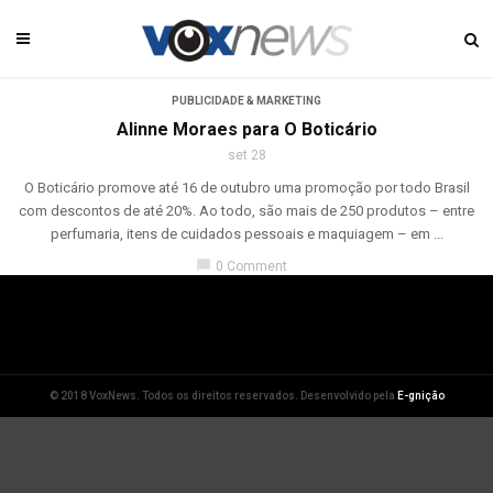
PUBLICIDADE & MARKETING
Alinne Moraes para O Boticário
set 28
O Boticário promove até 16 de outubro uma promoção por todo Brasil
com descontos de até 20%. Ao todo, são mais de 250 produtos – entre
perfumaria, itens de cuidados pessoais e maquiagem – em ...
chat_bubble
0 Comment
© 2018 VoxNews. Todos os direitos reservados. Desenvolvido pela
E-gnição