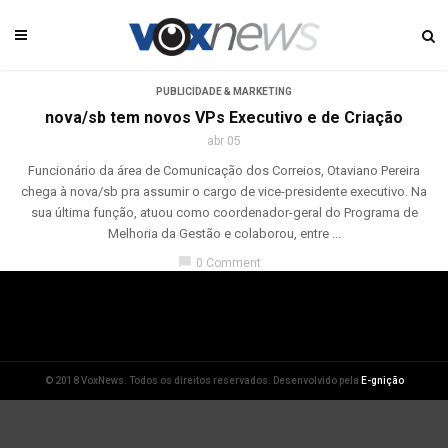
PUBLICIDADE & MARKETING
nova/sb tem novos VPs Executivo e de Criação
abr 05
Funcionário da área de Comunicação dos Correios, Otaviano Pereira
chega à nova/sb pra assumir o cargo de vice-presidente executivo. Na
sua última função, atuou como coordenador-geral do Programa de
Melhoria da Gestão e colaborou, entre ...
chat_bubble
0 Comment
© 2018 VoxNews. Todos os direitos reservados. Desenvolvido pela
E-gnição