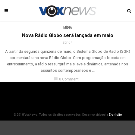
MÍDIA
Nova Rádio Globo será lançada em maio
abr 04
A partir da segunda quinzena de maio, o Sistema Globo de Rádio (SGR)
apresentará uma nova Rádio Globo. Com programação focada em
entretenimento, a rádio ressurgirá mais leve e dinâmica, antenada nos
assuntos contemporâneos e ...
chat_bubble
0 Comment
© 2018 VoxNews. Todos os direitos reservados. Desenvolvido pela
E-gnição