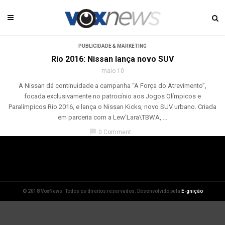
PUBLICIDADE & MARKETING
Rio 2016: Nissan lança novo SUV
maio 10
A Nissan dá continuidade a campanha “A Força do Atrevimento”,
focada exclusivamente no patrocínio aos Jogos Olímpicos e
Paralímpicos Rio 2016, e lança o Nissan Kicks, novo SUV urbano. Criada
em parceria com a Lew’Lara\TBWA, ...
chat_bubble
0 Comment
© 2018 VoxNews. Todos os direitos reservados. Desenvolvido pela
E-gnição