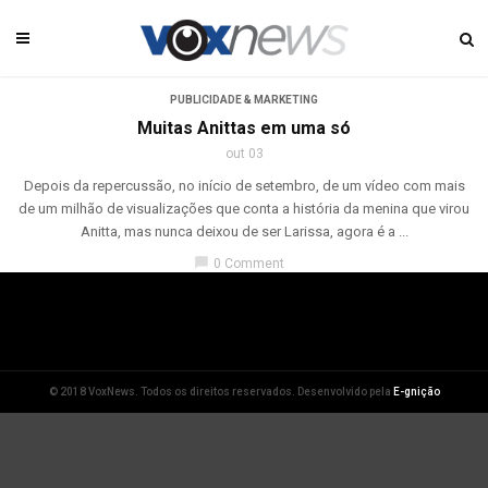
PUBLICIDADE & MARKETING
Muitas Anittas em uma só
out 03
Depois da repercussão, no início de setembro, de um vídeo com mais
de um milhão de visualizações que conta a história da menina que virou
Anitta, mas nunca deixou de ser Larissa, agora é a ...
chat_bubble
0 Comment
© 2018 VoxNews. Todos os direitos reservados. Desenvolvido pela
E-gnição