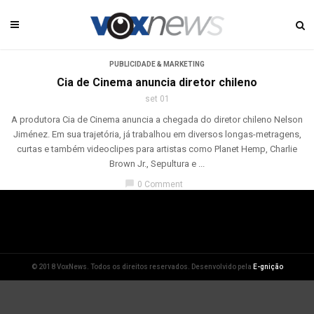
PUBLICIDADE & MARKETING
Cia de Cinema anuncia diretor chileno
set 01
A produtora Cia de Cinema anuncia a chegada do diretor chileno Nelson
Jiménez. Em sua trajetória, já trabalhou em diversos longas-metragens,
curtas e também videoclipes para artistas como Planet Hemp, Charlie
Brown Jr., Sepultura e ...
chat_bubble
0 Comment
© 2018 VoxNews. Todos os direitos reservados. Desenvolvido pela
E-gnição