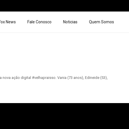
 Vox News
Fale Conosco
Noticias
Quem Somos
ova ação digital #velhapraisso. Vania (73 anos), Edineide (53),