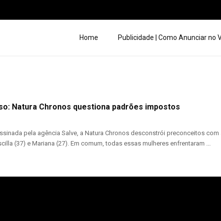
Home
Publicidade | Como Anunciar no
so: Natura Chronos questiona padrões impostos
inada pela agência Salve, a Natura Chronos desconstrói preconceitos com a n
iscilla (37) e Mariana (27). Em comum, todas essas mulheres enfrentaram ...