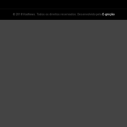
© 2018 VoxNews. Todos os direitos reservados. Desenvolvido pela
E-gnição