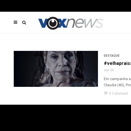
DESTAQUE
#velhaprais
out 06
Em campanha ass
Claudia (40), Pr
chat_bubble
0 Comment