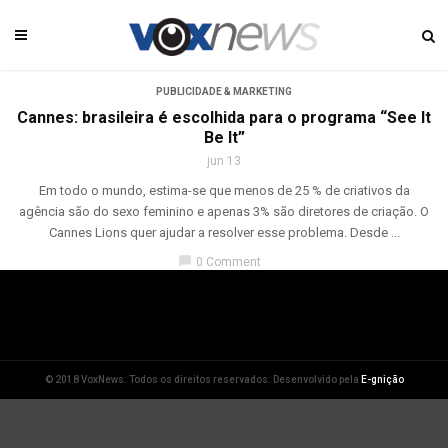
PUBLICIDADE & MARKETING
Cannes: brasileira é escolhida para o programa “See It
Be It”
jun 13
Em todo o mundo, estima-se que menos de 25 % de criativos da
agência são do sexo feminino e apenas 3% são diretores de criação. O
Cannes Lions quer ajudar a resolver esse problema. Desde ...
chat_bubble
0 Comment
© 2018 VoxNews. Todos os direitos reservados. Desenvolvido pela
E-gnição